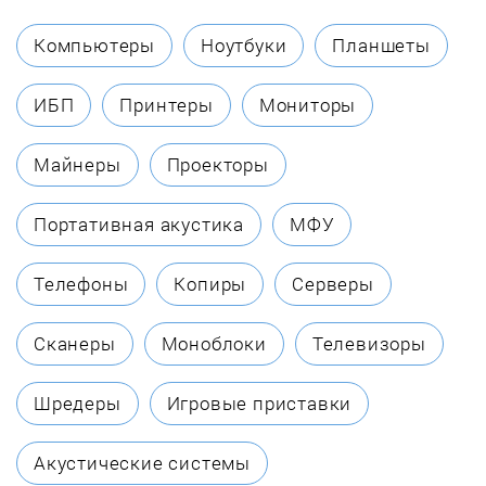
Bravo
Компьютеры
Ноутбуки
Планшеты
Breville
ИБП
Принтеры
Мониторы
Briz
Майнеры
Проекторы
BSM
Портативная акустика
МФУ
Centek
Телефоны
Копиры
Серверы
Chayka
Сканеры
Моноблоки
Телевизоры
Clatronic
Шредеры
Игровые приставки
COLLAR
Акустические системы