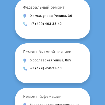
GMP
Федеральный ремонт
Химки, улица Репина, 36
Gold Eagle
+7 (499) 403-33-42
Good Helper
Gorenje
Ремонт бытовой техники
Grand Master
Ярославская улица, 8к5
+7 (499) 450-37-43
HIBERG
Hitt
Hoffman
Ремонт Кофемашин
Шарикоподшипниковская ул.,