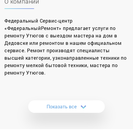
О компании
Федеральный Сервис-центр
«ФедеральныйРемонт» предлагает услуги по
ремонту Утюгов с выездом мастера на дом в
Дедовске или ремонтом в нашем официальном
сервисе. Ремонт производят специалисты
высшей категории, узконаправленные техники по
ремонту мелкой бытовой техники, мастера по
ремонту Утюгов.
Гладильная техника, а именно утюг – это
практически самый незаменимый бытовой
прибор в жизни современного человека. Его
Показать все
поломку не заметить невозможно, тем более, что
чаще всего это происходит в самый
неподходящий момент.