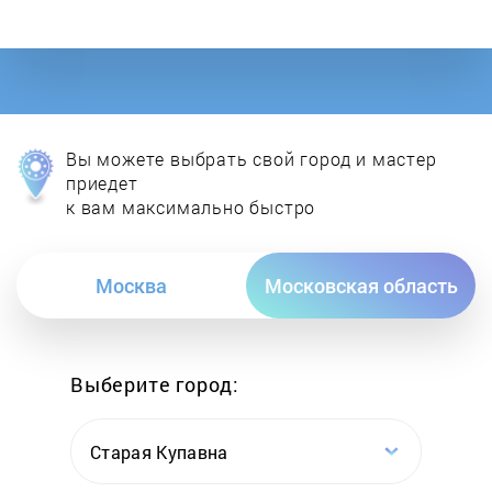
Comfort Vapo
DAKINE
De'Longhi
Вы можете выбрать свой город и мастер
Delta
приедет
к вам максимально быстро
Delta Lux
Москва
Московская область
Dobrynia
Domena
Выберите город:
Econ
Старая Купавна
EKO