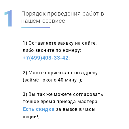
Порядок проведения работ в
Скидка при первом
заказе на адрес
нашем сервисе
составит 15%
1) Оставляете заявку
на сайте,
Работаем более 10 лет
и выполняем
либо звоните
по номеру:
весь спектр услуг
+7(499)403-33-42
;
2) Мастер приезжает
по адресу
(займёт
около 40 минут);
3) Вы так же можете согласовать
точное время приезда мастера.
Есть скидка
за вызов
в часы
акции!;