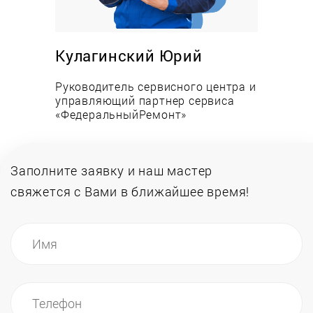
Сгорание трубчатого нагревателя
Механическое повреждение корпуса
Протекание подошвы
Кулагинский Юрий
Неправильно настраивался терморегулятор
Руководитель сервисного центра и
управляющий партнер сервиса
Мастерская «ФедеральныйРемонт» в шаговой
«ФедеральныйРемонт»
доступности от метро установит на Ваше
устройство новые сертифицированные запчасти,
восстановить плату, систему подачи пара и все,
Заполните заявку и наш мастер
что подлежит ремонту в максимально короткие
свяжется
с Вами в ближайшее время!
сроки.