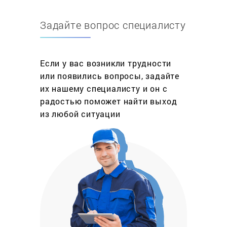
текстовых и графических документов. Состоящее
из механических частей, электронных плат,
Задайте вопрос специалисту
систем оптической передачи изображений, при
длительной эксплуатации оно подвержено
физическому износу и, как следствие, поломкам.
Если у вас возникли трудности
Без копира полноценная работа офиса просто
или появились вопросы, задайте
прекращается – возникают заметные трудности
их нашему специалисту и он с
с документооборотом и распространением
радостью поможет найти выход
информации. В такой критической ситуации
из любой ситуации
нужен ремонт, а значит, без услуг сервисного
центра не обойтись.
Наша компания предлагает оперативное
устранение неполадок в работе копиров любых
зарубежных брендов, проводя качественный
ремонт механики устройства, систем подачи
бумаги, позиционировании, питания и печати. Они
могут выйти из строя по причине независимых