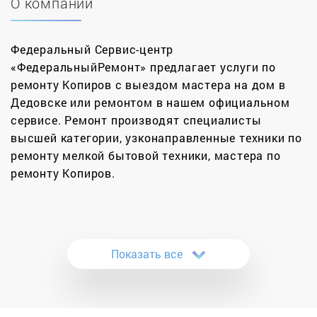
О компании
Федеральный Сервис-центр
«ФедеральныйРемонт» предлагает услуги по
ремонту Копиров с выездом мастера на дом в
Дедовске или ремонтом в нашем официальном
сервисе. Ремонт производят специалисты
высшей категории, узконаправленные техники по
ремонту мелкой бытовой техники, мастера по
ремонту Копиров.
Самым незаменимым прибором для
эффективной работы любой организации
является копировально-множительный аппарат.
Показать все
Это достаточно сложное устройство,
сочетающее в себе все преимущества ксерокса и
принтера, для создания качественных копий