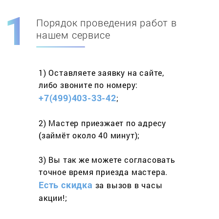
Порядок проведения работ в
Скидка при первом
заказе на адрес
нашем сервисе
составит 15%
1) Оставляете заявку
на сайте,
Работаем более 10 лет
и выполняем
либо звоните
по номеру:
весь спектр услуг
+7(499)403-33-42
;
2) Мастер приезжает
по адресу
(займёт
около 40 минут);
3) Вы так же можете согласовать
точное время приезда мастера.
Есть скидка
за вызов
в часы
акции!;