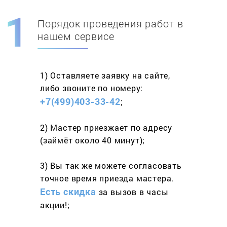
Порядок проведения работ в
Скидка при первом
заказе на адрес
нашем сервисе
составит 15%
1) Оставляете заявку
на сайте,
Работаем более 10 лет
и выполняем
либо звоните
по номеру:
весь спектр услуг
+7(499)403-33-42
;
2) Мастер приезжает
по адресу
(займёт
около 40 минут);
3) Вы так же можете согласовать
точное время приезда мастера.
Есть скидка
за вызов
в часы
акции!;