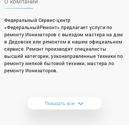
О компании
Федеральный Сервис-центр
«ФедеральныйРемонт» предлагает услуги по
ремонту Ионизаторов с выездом мастера на дом
в Дедовске или ремонтом в нашем официальном
сервисе. Ремонт производят специалисты
высшей категории, узконаправленные техники по
ремонту мелкой бытовой техники, мастера по
ремонту Ионизаторов.
Ремонт ионизаторов воздуха разных типов и
систем с полноценной диагностикой — услуга
сервисного центра «ФедеральныйРемонт».
Показать все
Ионизатор воздуха — это пример одного из
наиболее сложных и разнообразных по
конструкции бытовых приборов. Его работа