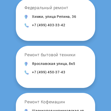
Gunter
Федеральный ремонт
Химки, улица Репина, 36
Hammer
+7 (499) 403-33-42
Hanskonner
Herz
Ремонт бытовой техники
Hitachi
Ярославская улица, 8к5
+7 (499) 450-37-43
Honda
Hoper
HouseFit
Ремонт Кофемашин
Шарикоподшипниковская ул.,