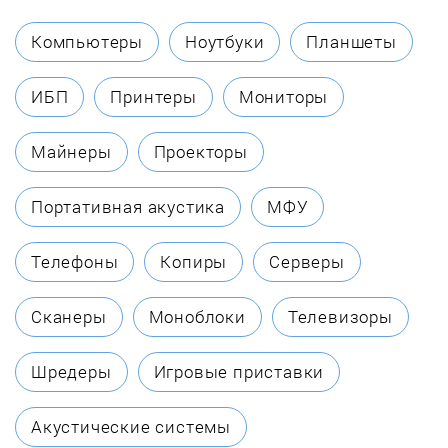
Decker
Компьютеры
Ноутбуки
Планшеты
Defort
ИБП
Принтеры
Мониторы
Delta
Майнеры
Проекторы
DENZEL
Портативная акустика
МФУ
DeWALT
Телефоны
Копиры
Серверы
DGM
Сканеры
Моноблоки
Телевизоры
Diold
Шредеры
Игровые приставки
Doffler
Акустические системы