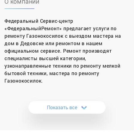
О компании
Федеральный Сервис-центр
«ФедеральныйРемонт» предлагает услуги по
ремонту Газонокосилок с выездом мастера на
дом в Дедовске или ремонтом в нашем
официальном сервисе. Ремонт производят
специалисты высшей категории,
узконаправленные техники по ремонту мелкой
бытовой техники, мастера по ремонту
Газонокосилок.
Мы готовы вам предложить полную диагностику
и качественный ремонт садовой техники, для
Показать все
этого вам необходимо лишь позвонить к нам,
сообщить марку и модель вашей газонокосилки.
Наша компания предлагает ремонт