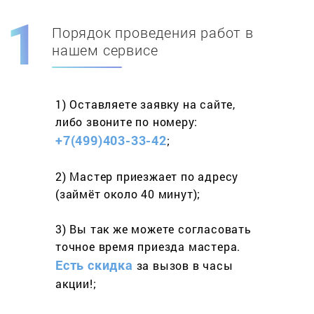
Порядок проведения работ в
Скидка при первом
заказе на адрес
нашем сервисе
составит 15%
1) Оставляете заявку
на сайте,
Работаем более 10 лет
и выполняем
либо звоните
по номеру:
весь спектр услуг
+7(499)403-33-42
;
2) Мастер приезжает
по адресу
(займёт
около 40 минут);
3) Вы так же можете согласовать
точное время приезда мастера.
Есть скидка
за вызов
в часы
акции!;