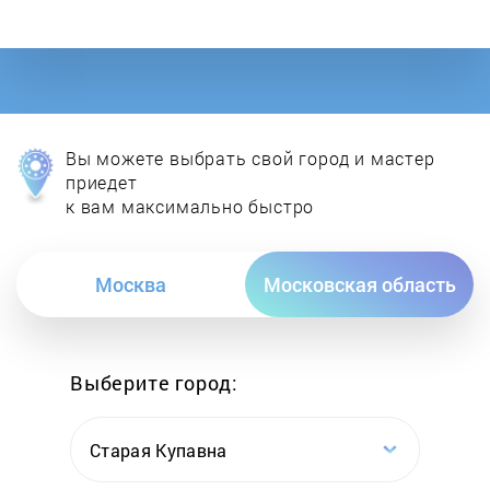
Dormak
Earthquake
ECHO
Вы можете выбрать свой город и мастер
Efco
приедет
к вам максимально быстро
Einhell
Москва
Московская область
Elitech
Elmos
Выберите город:
Energomash
Старая Купавна
Enifield